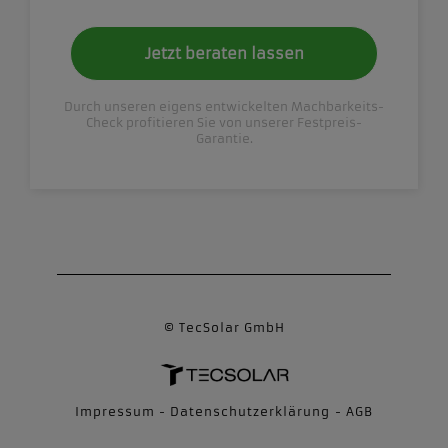
Jetzt beraten lassen
Durch unseren eigens entwickelten Machbarkeits-
Check profitieren Sie von unserer Festpreis-
Garantie.
© TecSolar GmbH
Impressum
-
Datenschutzerklärung
-
AGB