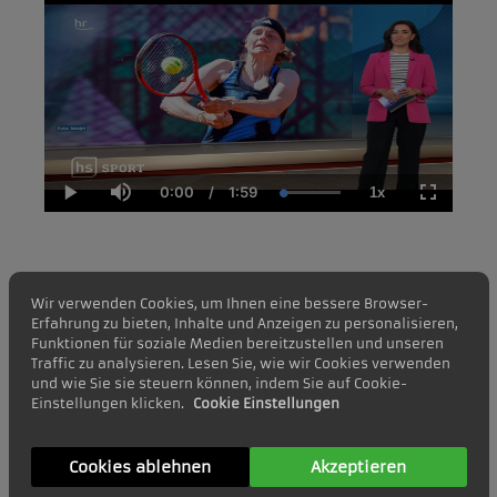
0:00
/
1:59
1x
C
D
L
P
M
P
F
u
u
o
l
u
l
u
r
r
a
a
t
a
l
r
a
d
y
e
y
l
e
t
e
b
s
n
i
d
a
c
Quelle: hr Fernsehen
t
o
:
c
r
T
n
1
k
e
Wir verwenden Cookies, um Ihnen eine bessere Browser-
i
0
R
e
Erfahrung zu bieten, Inhalte und Anzeigen zu personalisieren,
m
0
a
n
e
.
Funktionen für soziale Medien bereitzustellen und unseren
t
0
e
Traffic zu analysieren. Lesen Sie, wie wir Cookies verwenden
0
und wie Sie sie steuern können, indem Sie auf Cookie-
%
Einstellungen klicken.
Cookie Einstellungen
Cookies ablehnen
Akzeptieren