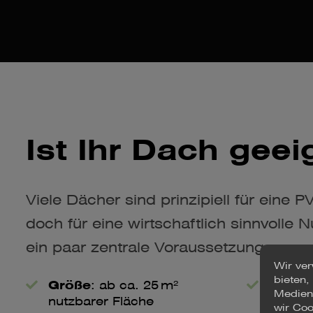
Ist Ihr Dach geei
Viele Dächer sind prinzipiell für eine 
doch für eine wirtschaftlich sinnvolle
ein paar zentrale Voraussetzungen an:
Wir ve
bieten,
Größe
: ab ca. 25 m²
Lage
:
Medien 
nutzbarer Fläche
gering
wir Coo