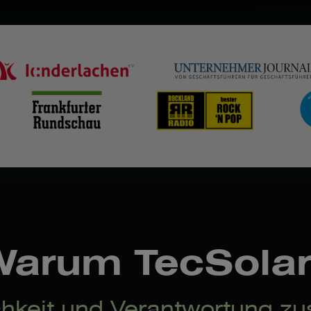
Warum TecSolar
ichkeit und Verantwortung