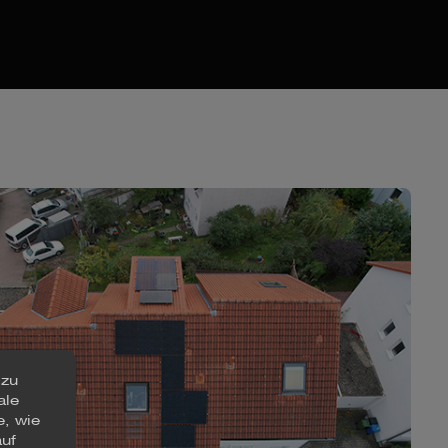
 zu
ale
e, wie
auf