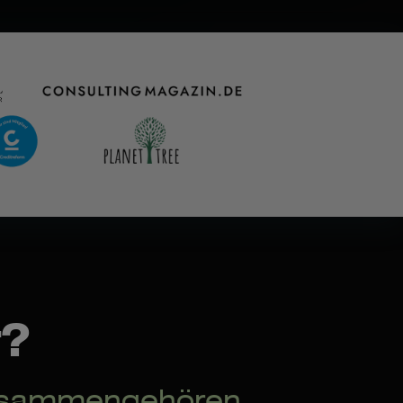
?
 zusammengehören.