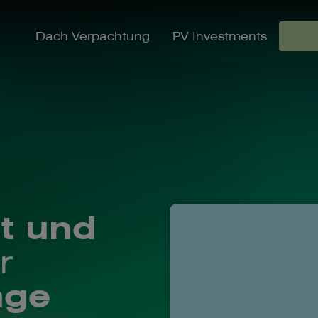
Dach Verpachtung
PV Investments
Priv
t und
r
age